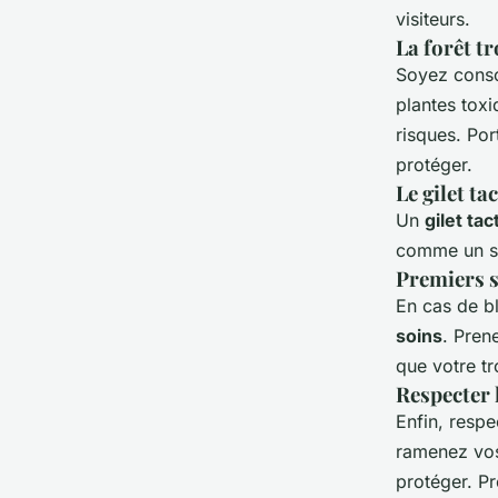
visiteurs.
La
forêt tr
Soyez consc
plantes tox
risques. Por
protéger.
Le
gilet ta
Un
gilet tac
comme un sif
Premiers s
En cas de bl
soins
. Pren
que votre t
Respecter 
Enfin, resp
ramenez vos 
protéger. P