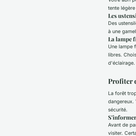
tente légère
Les ustensi
Des ustensil
à une gamell
La lampe f
Une lampe fr
libres. Cho
d'éclairage.
Profiter 
La forêt tr
dangereux. V
sécurité.
S'informer
Avant de par
visiter. Cer