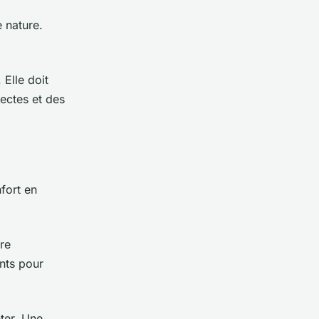
 nature.
 Elle doit
sectes et des
nfort en
tre
nts pour
nter. Une