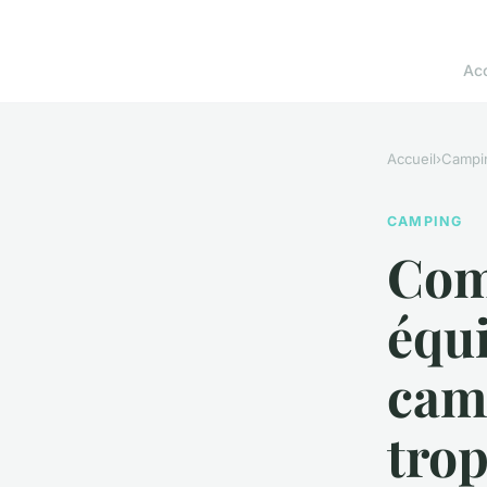
Acc
Accueil
›
Campi
CAMPING
Com
équ
camp
trop