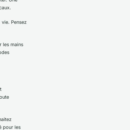
icaux.
a vie. Pensez
r les mains
modes
t
toute
aitez
é pour les