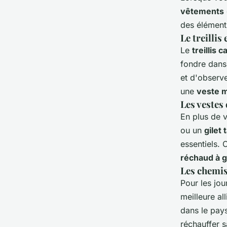
vêtements
des éléments
Le
treillis
e
Le
treillis 
fondre dans
et d'observ
une
veste mi
Les
vestes
En plus de v
ou un
gilet 
essentiels. 
réchaud à 
Les
chemi
Pour les jo
meilleure a
dans le pays
réchauffer s