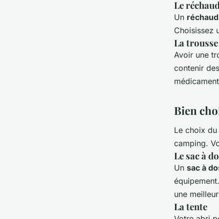
Le
réchaud
Un
réchaud
Choisissez u
La trousse
Avoir une t
contenir des
médicaments
Bien cho
Le choix du 
camping. Vo
Le
sac à d
Un
sac à do
équipement.
une meilleur
La tente
Votre abri p