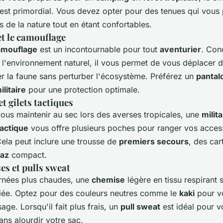
est primordial. Vous devez opter pour des tenues qui vous
 de la nature tout en étant confortables.
t le
camouflage
camouflage
est un incontournable pour tout
aventurier
. Con
 l'environnement naturel, il vous permet de vous déplacer 
er la faune sans perturber l'écosystème. Préférez un
pantalo
litaire
pour une protection optimale.
et
gilets
tactiques
ous maintenir au sec lors des averses tropicales, une
milit
tactique
vous offre plusieurs poches pour ranger vos acces
Cela peut inclure une trousse de
premiers secours
, des car
gaz
compact.
ses
et
pulls sweat
urnées plus chaudes, une
chemise
légère en tissu respirant 
lliée. Optez pour des couleurs neutres comme le
kaki
pour v
age. Lorsqu'il fait plus frais, un
pull sweat
est idéal pour v
ans alourdir votre sac.