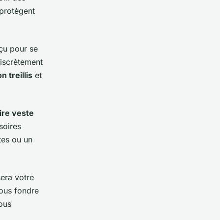
 protègent
çu pour se
discrètement
n treillis
et
aire veste
soires
tes ou un
sera votre
ous fondre
ous