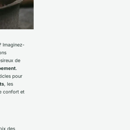
 Imaginez-
ons
sireux de
pement
.
ticles pour
ts
, les
e confort et
hoix des