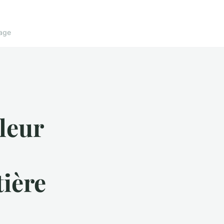
age
leur
tière