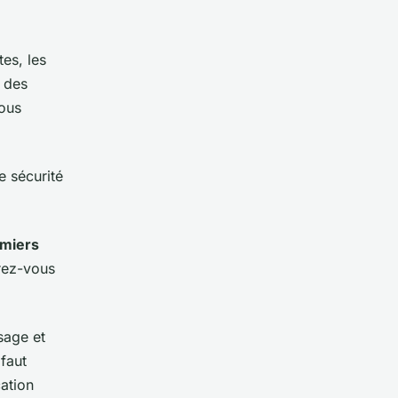
tes, les
r des
vous
e sécurité
miers
rez-vous
sage et
faut
ation