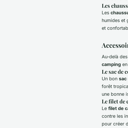
Les
chauss
Les
chauss
humides et g
et conforta
Accessoi
Au-delà de
camping
en 
Le
sac de 
Un bon
sac
forêt tropic
une bonne is
Le
filet de
Le
filet de
contre les i
pour créer 