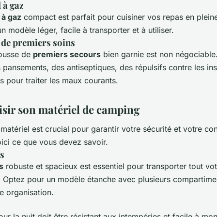
 à gaz
 à gaz
compact est parfait pour cuisiner vos repas en pleine
n modèle léger, facile à transporter et à utiliser.
 de
premiers soins
rousse de
premiers secours
bien garnie est non négociable.
 pansements, des antiseptiques, des répulsifs contre les in
 pour traiter les maux courants.
isir son matériel de camping
matériel est crucial pour garantir votre sécurité et votre co
ici ce que vous devez savoir.
os
s
robuste et spacieux est essentiel pour transporter tout vo
 Optez pour un modèle étanche avec plusieurs compartime
e organisation.
our la nuit doit être résistant aux intempéries et facile à mo