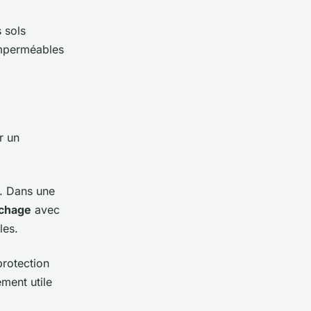
 sols
 imperméables
r un
s. Dans une
uchage
avec
les.
protection
ment utile