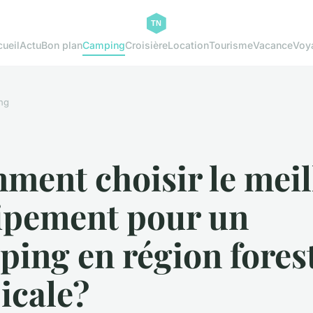
ueil
Actu
Bon plan
Camping
Croisière
Location
Tourisme
Vacance
Voy
ng
ment choisir le meil
ipement pour un
ing en région fores
icale?