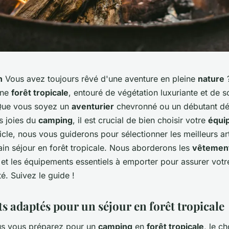
n
Vous avez toujours rêvé d'une aventure en pleine
nature
?
ine
forêt tropicale
, entouré de végétation luxuriante et de s
Que vous soyez un
aventurier
chevronné ou un débutant dé
s joies du
camping
, il est crucial de bien choisir votre
équi
icle, nous vous guiderons pour sélectionner les meilleurs ar
ain séjour en forêt tropicale. Nous aborderons les
vêtemen
et les équipements essentiels à emporter pour assurer votr
té. Suivez le guide !
s adaptés pour un séjour en forêt tropicale
s vous préparez pour un
camping
en
forêt tropicale
, le c