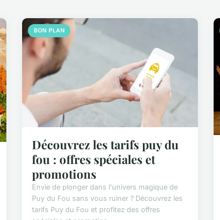
BON PLAN
Découvrez les tarifs puy du
fou : offres spéciales et
promotions
Envie de plonger dans l'univers magique de
Puy du Fou sans vous ruiner ? Découvrez les
tarifs Puy du Fou et profitez des offres