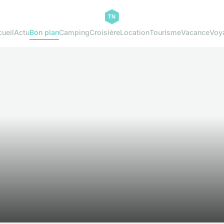
ueil
Actu
Bon plan
Camping
Croisière
Location
Tourisme
Vacance
Voy